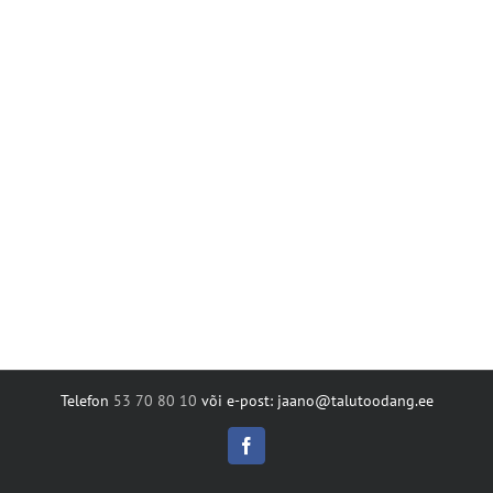
Telefon
53 70 80 10
või e-post: jaano@talutoodang.ee
Facebook