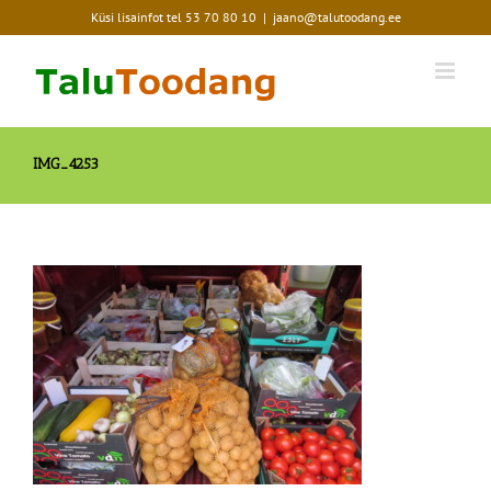
Skip
Küsi lisainfot tel
53 70 80 10
|
jaano@talutoodang.ee
to
content
IMG_4253