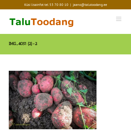
Skip
Küsi lisainfot tel
53 70 80 10
|
jaano@talutoodang.ee
to
content
IMG_4051 (2)-2