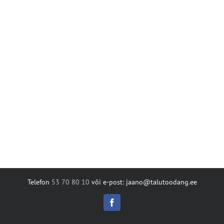
Telefon
53 70 80 10
või e-post: jaano@talutoodang.ee
Facebook