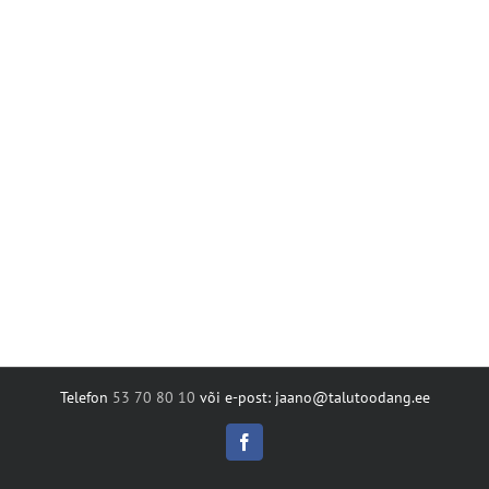
Telefon
53 70 80 10
või e-post: jaano@talutoodang.ee
Facebook