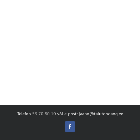
Telefon
53 70 80 10
või e-post: jaano@talutoodang.ee
Facebook