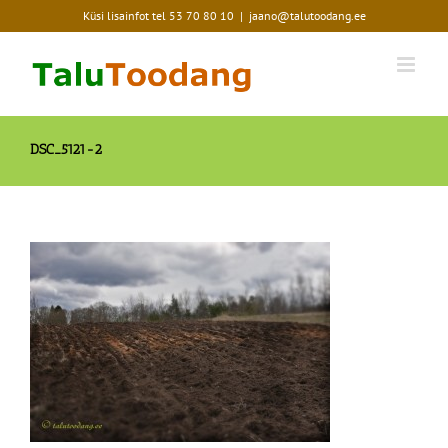
Skip
Küsi lisainfot tel
53 70 80 10
|
jaano@talutoodang.ee
to
content
DSC_5121-2