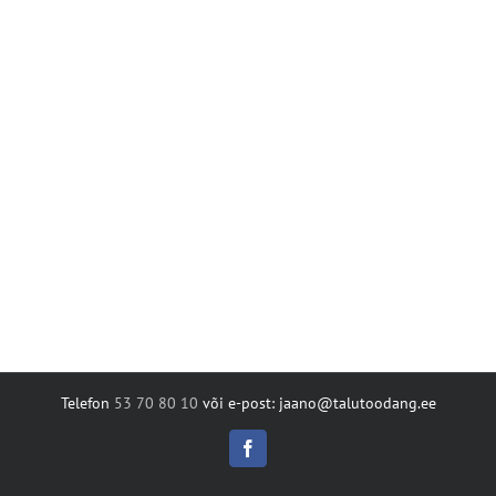
Telefon
53 70 80 10
või e-post: jaano@talutoodang.ee
Facebook