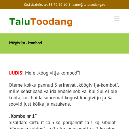
Skip
Küsi lisainfot tel
53 70 80 10
|
jaano@talutoodang.ee
to
content
köögivilja-kombod
UUDIS!
Meie „köögivilja-kombod“!
Oleme kokku pannud 3 erinevat „köögivilja-kombot“,
mille seast saad valida endale sobiva. Kui Sul ei ole
kohta, kus hoida suuremat kogust köögivilju ja Sa
soovid just kõike ja natukene.
„Kombo nr 1“
Sisaldab: kartulit ca 3 kg, porgandit ca 1 kg, sibulat
„Võrumaa kuldne“ ca 0,5 kg, punapeeti ca 1 kg ning